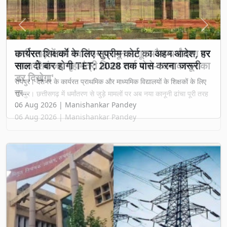
Previous
Next
छत्तीसगढ़ में धर्म स्वातंत्र्य कानून लागू: अवैध धर्मांतरण पर
सख्त शिकंजा, गृह मंत्री विजय शर्मा बोले- 'अब कानून का
डर दिखेगा'
रायपुर। छत्तीसगढ़ में धर्मांतरण से जुड़े मामलों पर अब नया कानूनी ढांचा पूरी तरह
...
06 Aug 2026 | Manishankar Pandey