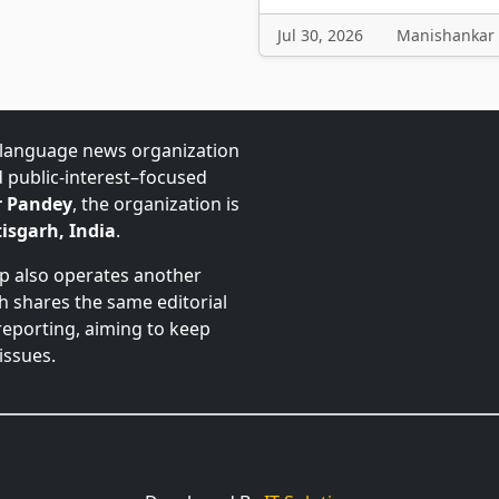
Jul 30, 2026
Manishankar
-language news organization
d public-interest–focused
 Pandey
, the organization is
isgarh, India
.
up also operates another
ch shares the same editorial
 reporting, aiming to keep
issues.