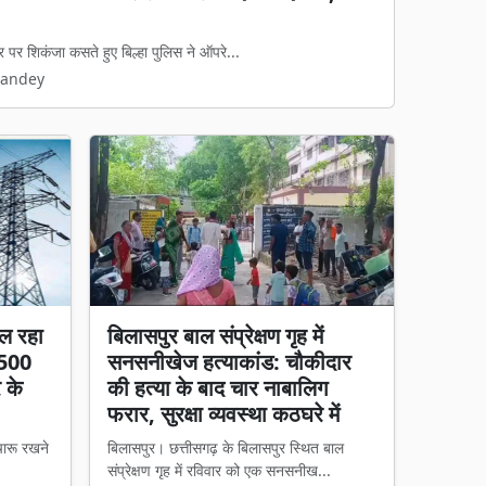
ा काम, हाईकोर्ट में पुनर्विचार याचिका की तैयारी
रुपये की जल आपूर्ति और निर्माण परियोजना का...
Pandey
ल रहा
बिलासपुर बाल संप्रेक्षण गृह में
 500
सनसनीखेज हत्याकांड: चौकीदार
र के
की हत्या के बाद चार नाबालिग
फरार, सुरक्षा व्यवस्था कठघरे में
चारू रखने
बिलासपुर। छत्तीसगढ़ के बिलासपुर स्थित बाल
संप्रेक्षण गृह में रविवार को एक सनसनीख...