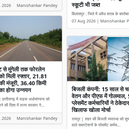
हिस्सेदारी वाली कंपनी को मिल
, 2026
Manishankar Pandey
बिलासपुर l प्रदेश में करीब 2549 करोड़ 
07 Aug 2026 | Manishankar 
ट से मुंगेली तक फोरलेन
ो मिली रफ्तार, 21.81
की मंजूरी, 36.40 किमी
बिजली कंपनी: 15 साल से च
का होगा उन्नयन
वेतन और पीएफ में गोलमाल,
: छत्तीसगढ़ में सड़क अधोसंरचना को
प्लेसमेंट कर्मचारियों ने ठेकेदा
े की दिशा में राज्य सरकार ने...
खिलाफ खोला मोर्चा
, 2026
Manishankar Pandey
रायपुर | शहर की बिजली व्यवस्था को सु
वाले सबस्टेशनों के प्लेसमेंट कर्मच...