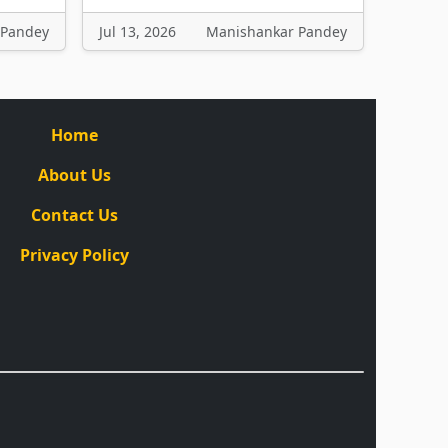
 Pandey
Jul 13, 2026
Manishankar Pandey
Home
About Us
Contact Us
Privacy Policy