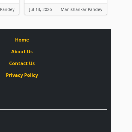
 Pandey
Jul 13, 2026
Manishankar Pandey
Home
About Us
Contact Us
Privacy Policy