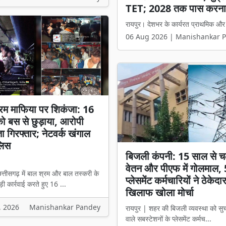
मंत्री विजय शर्मा बोले- 'अब
रायपुर। छत्तीसगढ़ में धर्मांतरण से जुड़े 
06 Aug 2026 | Manishankar 
रम माफिया पर शिकंजा: 16
 को बस से छुड़ाया, आरोपी
ता गिरफ्तार; नेटवर्क खंगाल
लिस
बिजली कंपनी: 15 साल से च
वेतन और पीएफ में गोलमाल,
त्तीसगढ़ में बाल श्रम और बाल तस्करी के
प्लेसमेंट कर्मचारियों ने ठेकेदा
ी कार्रवाई करते हुए 16 ...
खिलाफ खोला मोर्चा
, 2026
Manishankar Pandey
रायपुर | शहर की बिजली व्यवस्था को सु
वाले सबस्टेशनों के प्लेसमेंट कर्मच...