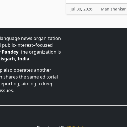
Jul 30, 2026
Manishankar
-language news organization
d public-interest–focused
 Pandey
, the organization is
isgarh, India
.
up also operates another
ch shares the same editorial
 reporting, aiming to keep
issues.