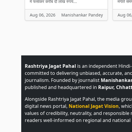
में फंसाकर करीब दो लाख रुपय...
मंगाते सम
Aug 06, 2026
Manishankar Pandey
Aug 06
Rashtriya Jagat Pahal
is an independent Hindi
committed to delivering unbiased, accurate, an
journalism. Founded by journalist
Manishankar
published and headquartered in
Raipur, Chhatt
Alongside Rashtriya Jagat Pahal, the media gro
digital news portal,
National Jagat Vision
, whi
values of credibility, neutrality, and responsible
readers well-informed on regional and national 