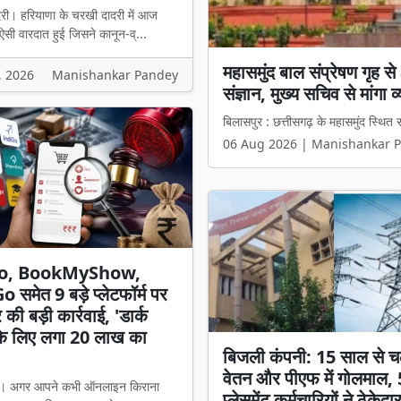
री। हरियाणा के चरखी दादरी में आज
 ऐसी वारदात हुई जिसने कानून-व्...
दिनदहाड़े थाने के सामने हमल
, 2026
Manishankar Pandey
फरार
चरखी दादरी। हरियाणा के चरखी दादरी में
06 Aug 2026 | Manishankar 
o, BookMyShow,
 समेत 9 बड़े प्लेटफॉर्म पर
की बड़ी कार्रवाई, 'डार्क
' के लिए लगा 20 लाख का
बिजली कंपनी: 15 साल से च
वेतन और पीएफ में गोलमाल,
ली। अगर आपने कभी ऑनलाइन किराना
प्लेसमेंट कर्मचारियों ने ठेकेदा