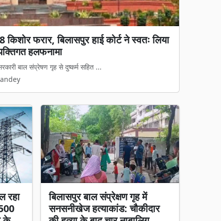
ा, स्कॉर्पियो को गोलियों से भूना; 7 घायल, हमलावर
 आज दिनदहाड़े ऐसी वारदात हुई जिसने कानून-व्...
Pandey
ल रहा
बिलासपुर बाल संप्रेक्षण गृह में
 500
सनसनीखेज हत्याकांड: चौकीदार
र के
की हत्या के बाद चार नाबालिग