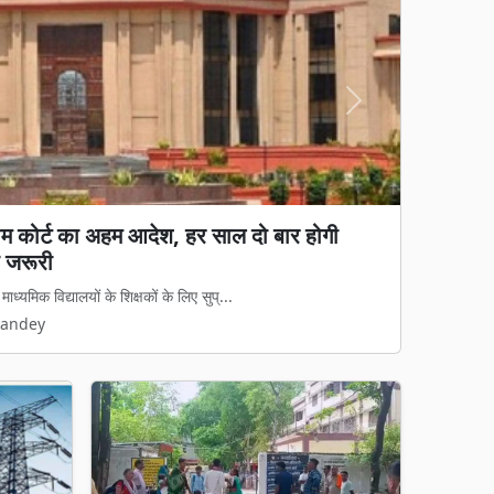
Next
य कानून लागू: अवैध धर्मांतरण पर सख्त शिकंजा, गृह
 कानून का डर दिखेगा'
मामलों पर अब नया कानूनी ढांचा पूरी तरह ...
Pandey