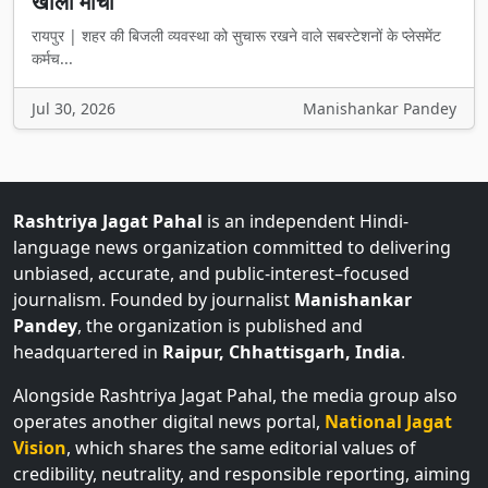
खोला मोर्चा
रायपुर | शहर की बिजली व्यवस्था को सुचारू रखने वाले सबस्टेशनों के प्लेसमेंट
कर्मच...
Jul 30, 2026
Manishankar Pandey
Rashtriya Jagat Pahal
is an independent Hindi-
language news organization committed to delivering
unbiased, accurate, and public-interest–focused
journalism. Founded by journalist
Manishankar
Pandey
, the organization is published and
headquartered in
Raipur, Chhattisgarh, India
.
Alongside Rashtriya Jagat Pahal, the media group also
operates another digital news portal,
National Jagat
Vision
, which shares the same editorial values of
credibility, neutrality, and responsible reporting, aiming