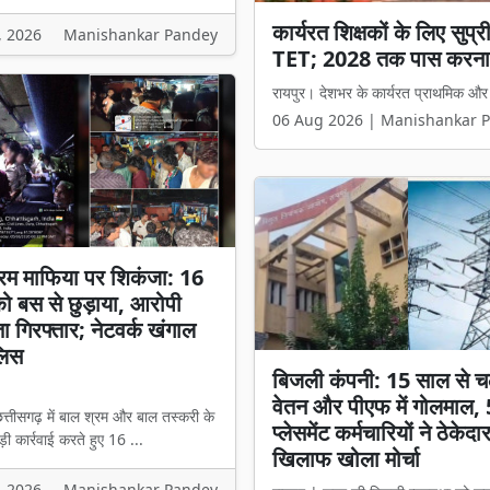
कार्यरत शिक्षकों के लिए सुप
छत्तीसगढ़ में धर्म स्वातंत्र्
, 2026
Manishankar Pandey
TET; 2028 तक पास करना
मंत्री विजय शर्मा बोले- 'अब
रायपुर। देशभर के कार्यरत प्राथमिक और माध
रायपुर। छत्तीसगढ़ में धर्मांतरण से जुड़े 
06 Aug 2026 | Manishankar 
06 Aug 2026 | Manishankar 
रम माफिया पर शिकंजा: 16
 को बस से छुड़ाया, आरोपी
ता गिरफ्तार; नेटवर्क खंगाल
लिस
बिजली कंपनी: 15 साल से च
वेतन और पीएफ में गोलमाल,
त्तीसगढ़ में बाल श्रम और बाल तस्करी के
प्लेसमेंट कर्मचारियों ने ठेकेदा
ी कार्रवाई करते हुए 16 ...
खिलाफ खोला मोर्चा
, 2026
Manishankar Pandey