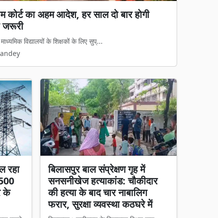
्रीम कोर्ट का अहम आदेश, हर साल दो बार होगी
य कानून लागू: अवैध धर्मांतरण पर सख्त शिकंजा, गृह
 जरूरी
 कानून का डर दिखेगा'
्यमिक विद्यालयों के शिक्षकों के लिए सुप्...
मामलों पर अब नया कानूनी ढांचा पूरी तरह ...
Pandey
Pandey
ल रहा
बिलासपुर बाल संप्रेक्षण गृह में
 500
सनसनीखेज हत्याकांड: चौकीदार
र के
की हत्या के बाद चार नाबालिग
फरार, सुरक्षा व्यवस्था कठघरे में