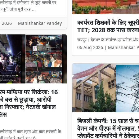
्तीसगढ़ में धर्मांतरण से जुड़े मामलों पर
नूनी ढांचा पूरी तरह ...
कार्यरत शिक्षकों के लिए सुप
छत्तीसगढ़ में धर्म स्वातंत्र्
, 2026
Manishankar Pandey
TET; 2028 तक पास करना
मंत्री विजय शर्मा बोले- 'अब
रायपुर। देशभर के कार्यरत प्राथमिक और माध
रायपुर। छत्तीसगढ़ में धर्मांतरण से जुड़े 
06 Aug 2026 | Manishankar 
06 Aug 2026 | Manishankar 
रम माफिया पर शिकंजा: 16
 को बस से छुड़ाया, आरोपी
ता गिरफ्तार; नेटवर्क खंगाल
लिस
बिजली कंपनी: 15 साल से च
वेतन और पीएफ में गोलमाल,
त्तीसगढ़ में बाल श्रम और बाल तस्करी के
प्लेसमेंट कर्मचारियों ने ठेकेदा
ी कार्रवाई करते हुए 16 ...