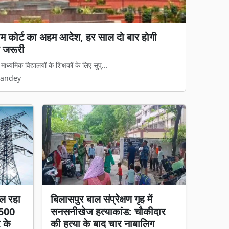
्रीम कोर्ट का अहम आदेश, हर साल दो बार होगी
य कानून लागू: अवैध धर्मांतरण पर सख्त शिकंजा, गृह
 जरूरी
 कानून का डर दिखेगा'
्यमिक विद्यालयों के शिक्षकों के लिए सुप्...
मामलों पर अब नया कानूनी ढांचा पूरी तरह ...
Pandey
Pandey
ल रहा
बिलासपुर बाल संप्रेक्षण गृह में
 500
सनसनीखेज हत्याकांड: चौकीदार
र के
की हत्या के बाद चार नाबालिग