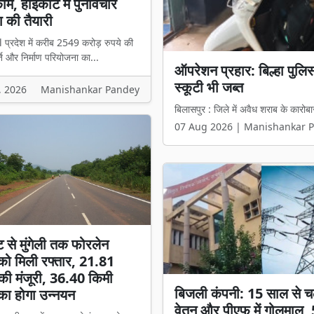
म, हाईकोर्ट में पुनर्विचार
 की तैयारी
l प्रदेश में करीब 2549 करोड़ रुपये की
ि और निर्माण परियोजना का...
₹2549 करोड़ के टेंडर में 
हिस्सेदारी वाली कंपनी को मिल
, 2026
Manishankar Pandey
बिलासपुर l प्रदेश में करीब 2549 करोड़ 
07 Aug 2026 | Manishankar 
ट से मुंगेली तक फोरलेन
ो मिली रफ्तार, 21.81
की मंजूरी, 36.40 किमी
बिजली कंपनी: 15 साल से च
का होगा उन्नयन
वेतन और पीएफ में गोलमाल,