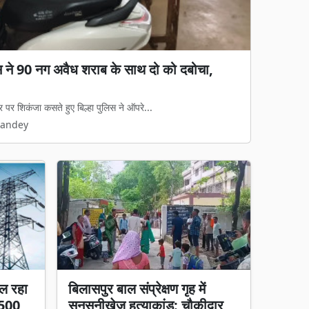
गड़बड़ी का आरोप: जेवी पर रोक, फिर भी 65%
ा काम, हाईकोर्ट में पुनर्विचार याचिका की तैयारी
रुपये की जल आपूर्ति और निर्माण परियोजना का...
Pandey
ल रहा
बिलासपुर बाल संप्रेक्षण गृह में
 500
सनसनीखेज हत्याकांड: चौकीदार