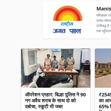
Manis
मणिशंकर पा
प्रबंध संपा
प्रतिबद्ध ह
तक पहुँचाना
ऑपरेशन प्रहार: बिल्हा पुलिस ने 90
₹2549 
नग अवैध शराब के साथ दो को
का आरो
दबोचा, स्कूटी भी जब्त
65% हि