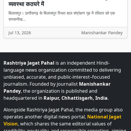
व्यवस्था कठघरे में
बिलासपुर। छत्तीसगढ़ के बिलासपुर स्थित बाल संप्रेक्षण गृह में रविवार को एक
सनसनीख...
Jul 13, 2026
Manishankar Pandey
Rashtriya Jagat Pahal
is an independent Hindi-
language news organization committed to delivering
unbiased, accurate, and public-interest–focused
journalism. Founded by journalist
Manishankar
Pandey
, the organization is published and
headquartered in
Raipur, Chhattisgarh, India
.
Alongside Rashtriya Jagat Pahal, the media group also
operates another digital news portal,
National Jagat
Vision
, which shares the same editorial values of
credibility, neutrality, and responsible reporting, aiming