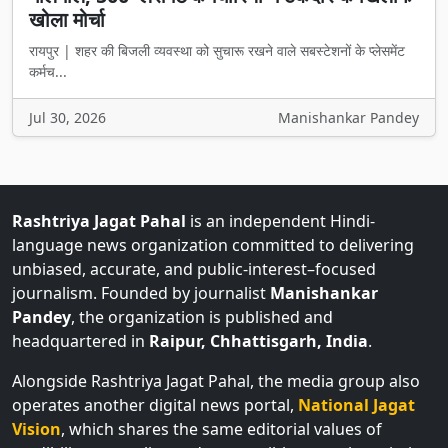
खोला मोर्चा
रायपुर | शहर की बिजली व्यवस्था को सुचारू रखने वाले सबस्टेशनों के प्लेसमेंट
कर्मच...
Jul 30, 2026
Manishankar Pandey
Rashtriya Jagat Pahal
is an independent Hindi-
language news organization committed to delivering
unbiased, accurate, and public-interest–focused
journalism. Founded by journalist
Manishankar
Pandey
, the organization is published and
headquartered in
Raipur, Chhattisgarh, India
.
Alongside Rashtriya Jagat Pahal, the media group also
operates another digital news portal,
National Jagat
Vision
, which shares the same editorial values of