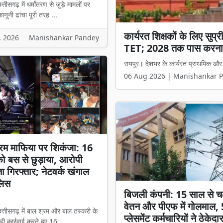
्तीसगढ़ में धर्मांतरण से जुड़े मामलों पर
नूनी ढांचा पूरी तरह ...
कार्यरत शिक्षकों के लिए सुप
छत्तीसगढ़ में धर्म स्वातंत्र्
, 2026
Manishankar Pandey
TET; 2028 तक पास करना
मंत्री विजय शर्मा बोले- 'अब
रायपुर। देशभर के कार्यरत प्राथमिक और माध
रायपुर। छत्तीसगढ़ में धर्मांतरण से जुड़े 
06 Aug 2026 | Manishankar 
06 Aug 2026 | Manishankar 
रम माफिया पर शिकंजा: 16
 को बस से छुड़ाया, आरोपी
ता गिरफ्तार; नेटवर्क खंगाल
लिस
बिजली कंपनी: 15 साल से च
वेतन और पीएफ में गोलमाल,
त्तीसगढ़ में बाल श्रम और बाल तस्करी के
प्लेसमेंट कर्मचारियों ने ठेकेदा
ी कार्रवाई करते हुए 16 ...