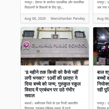
रायपुर। देशभर के कार्यरत प्राथमिक और माध्यमिक
रायपुर। छत
विद्यालयों के शिक्षकों के लिए सुप्...
अब नया का
Aug 06, 2026
Manishankar Pandey
Aug 06
'8 महीने तक किसी को कैसे नहीं
बाल श्
लगी भनक?' 10वीं की छात्रा ने
बच्चों
दिया बच्चे को जन्म, गुरुकुल स्कूल
नियोक्
विवाद में प्रबंधन पर उठे गंभीर
रही पु
सवाल
कवर्धा। कबीरधाम जिले के एक निजी आवासीय
रायपुर। छ
विद्यालय 'गुरुकुल पब्लिक स्कूल' में पढ़ने...
खिलाफ बड़