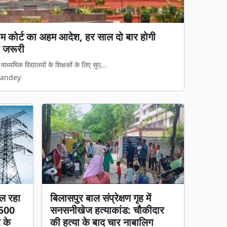
्रीम कोर्ट का अहम आदेश, हर साल दो बार होगी
य कानून लागू: अवैध धर्मांतरण पर सख्त शिकंजा, गृह
 जरूरी
 कानून का डर दिखेगा'
्यमिक विद्यालयों के शिक्षकों के लिए सुप्...
मामलों पर अब नया कानूनी ढांचा पूरी तरह ...
Pandey
Pandey
ल रहा
बिलासपुर बाल संप्रेक्षण गृह में
 500
सनसनीखेज हत्याकांड: चौकीदार
र के
की हत्या के बाद चार नाबालिग