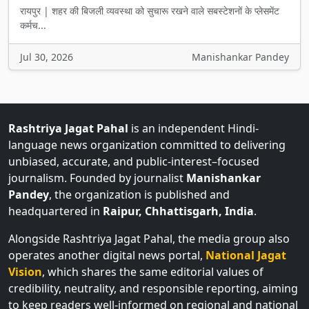
कर्मच...
Jul 30, 2026
Manishankar Pandey
Rashtriya Jagat Pahal
is an independent Hindi-
language news organization committed to delivering
unbiased, accurate, and public-interest–focused
journalism. Founded by journalist
Manishankar
Pandey
, the organization is published and
headquartered in
Raipur, Chhattisgarh, India
.
Alongside Rashtriya Jagat Pahal, the media group also
operates another digital news portal,
National Jagat
Vision
, which shares the same editorial values of
credibility, neutrality, and responsible reporting, aiming
to keep readers well-informed on regional and national
issues.