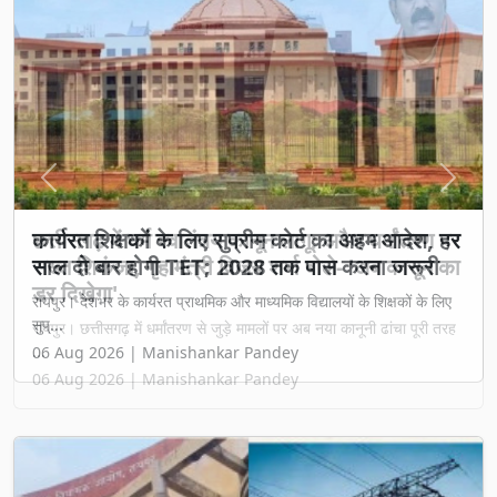
Previous
Next
छत्तीसगढ़ में धर्म स्वातंत्र्य कानून लागू: अवैध धर्मांतरण पर
सख्त शिकंजा, गृह मंत्री विजय शर्मा बोले- 'अब कानून का
डर दिखेगा'
रायपुर। छत्तीसगढ़ में धर्मांतरण से जुड़े मामलों पर अब नया कानूनी ढांचा पूरी तरह
...
06 Aug 2026 | Manishankar Pandey