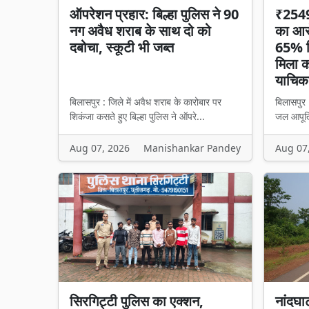
ऑपरेशन प्रहार: बिल्हा पुलिस ने 90
₹2549 
नग अवैध शराब के साथ दो को
का आरो
दबोचा, स्कूटी भी जब्त
65% हि
मिला का
याचिका
बिलासपुर : जिले में अवैध शराब के कारोबार पर
बिलासपुर 
शिकंजा कसते हुए बिल्हा पुलिस ने ऑपरे...
जल आपूर्त
Aug 07, 2026
Manishankar Pandey
Aug 07
सिरगिट्टी पुलिस का एक्शन,
नांदघा