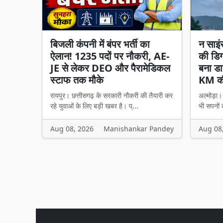
बिजली कंपनी में बंपर भर्ती का
न साइं
ऐलान! 1235 पदों पर नौकरी, AE-
की डिग
JE से लेकर DEO और पैरामेडिकल
बना डा
स्टाफ तक मौके
KM की
रायपुर। छत्तीसगढ़ के सरकारी नौकरी की तैयारी कर
अल्मोड़ा
रहे युवाओं के लिए बड़ी खबर है। प्...
भी सपनों 
Aug 08, 2026
Manishankar Pandey
Aug 08