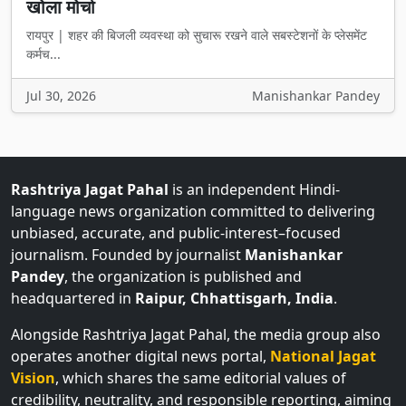
खोला मोर्चा
रायपुर | शहर की बिजली व्यवस्था को सुचारू रखने वाले सबस्टेशनों के प्लेसमेंट
कर्मच...
Jul 30, 2026
Manishankar Pandey
Rashtriya Jagat Pahal
is an independent Hindi-
language news organization committed to delivering
unbiased, accurate, and public-interest–focused
journalism. Founded by journalist
Manishankar
Pandey
, the organization is published and
headquartered in
Raipur, Chhattisgarh, India
.
Alongside Rashtriya Jagat Pahal, the media group also
operates another digital news portal,
National Jagat
Vision
, which shares the same editorial values of
credibility, neutrality, and responsible reporting, aiming