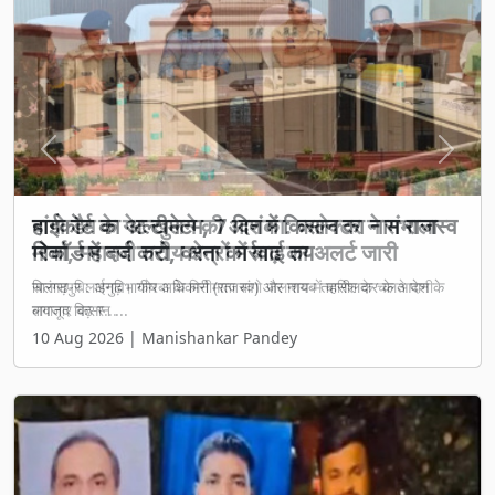
Previous
Next
बांगो डैम के गेट खुलने की आशंका: कलेक्टर ने संभाला
मोर्चा, महानदी तटीय क्षेत्रों में बाढ़ का अलर्ट जारी
सारंगढ़-बिलाईगढ़। कोरबा के मिनीमाता बांगो जलाशय में बारिश के चलते पानी
लगातार बढ़ र...
10 Aug 2026 | Manishankar Pandey