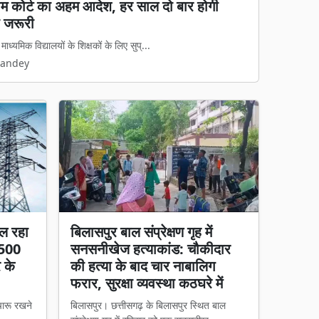
य कानून लागू: अवैध धर्मांतरण पर सख्त शिकंजा, गृह
 कानून का डर दिखेगा'
मामलों पर अब नया कानूनी ढांचा पूरी तरह ...
Pandey
ल रहा
बिलासपुर बाल संप्रेक्षण गृह में
 500
सनसनीखेज हत्याकांड: चौकीदार
र के
की हत्या के बाद चार नाबालिग
फरार, सुरक्षा व्यवस्था कठघरे में
चारू रखने
बिलासपुर। छत्तीसगढ़ के बिलासपुर स्थित बाल