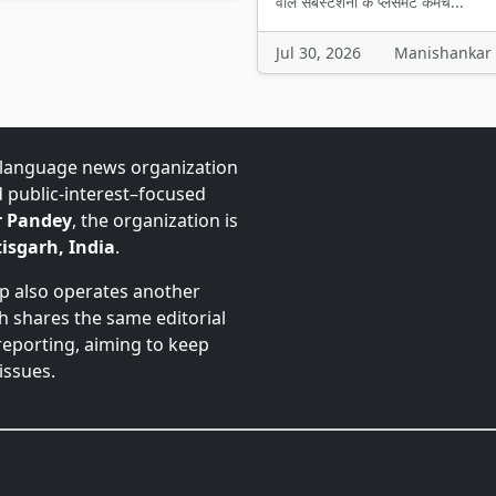
वाले सबस्टेशनों के प्लेसमेंट कर्मच...
Jul 30, 2026
Manishankar
-language news organization
d public-interest–focused
 Pandey
, the organization is
isgarh, India
.
up also operates another
ch shares the same editorial
 reporting, aiming to keep
issues.