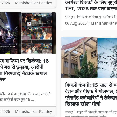
छत्तीसगढ़ में धर्म स्वातंत्र्
, 2026
Manishankar Pandey
मंत्री विजय शर्मा बोले- 'अब
रायपुर। छत्तीसगढ़ में धर्मांतरण से जुड़े 
06 Aug 2026 | Manishankar 
रम माफिया पर शिकंजा: 16
 को बस से छुड़ाया, आरोपी
ता गिरफ्तार; नेटवर्क खंगाल
लिस
बिजली कंपनी: 15 साल से च
वेतन और पीएफ में गोलमाल,
त्तीसगढ़ में बाल श्रम और बाल तस्करी के
प्लेसमेंट कर्मचारियों ने ठेकेदा
ी कार्रवाई करते हुए 16 ...
खिलाफ खोला मोर्चा
, 2026
Manishankar Pandey
रायपुर | शहर की बिजली व्यवस्था को सु