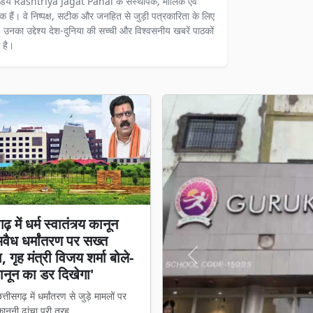
ंडेय Rashtriya Jagat Pahal के संस्थापक, मालिक एवं
दक हैं। वे निष्पक्ष, सटीक और जनहित से जुड़ी पत्रकारिता के लिए
ैं। उनका उद्देश्य देश-दुनिया की सच्ची और विश्वसनीय खबरें पाठकों
 है।
़ में धर्म स्वातंत्र्य कानून
अवैध धर्मांतरण पर सख्त
 गृह मंत्री विजय शर्मा बोले-
Previous
नून का डर दिखेगा'
्तीसगढ़ में धर्मांतरण से जुड़े मामलों पर
नूनी ढांचा पूरी तरह ...