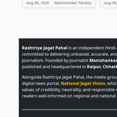
Aug 06, 2026
Manishankar Pandey
Aug 06
Rashtriya Jagat Pahal
is an independent Hindi
committed to delivering unbiased, accurate, an
journalism. Founded by journalist
Manishankar
published and headquartered in
Raipur, Chhatt
Alongside Rashtriya Jagat Pahal, the media gro
digital news portal,
National Jagat Vision
, whi
values of credibility, neutrality, and responsible
readers well-informed on regional and national 