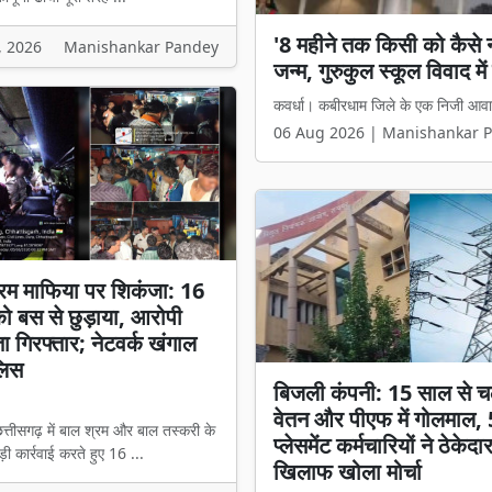
'8 महीने तक किसी को कैसे न
, 2026
Manishankar Pandey
जन्म, गुरुकुल स्कूल विवाद मे
कवर्धा। कबीरधाम जिले के एक निजी आवासीय
06 Aug 2026 | Manishankar 
रम माफिया पर शिकंजा: 16
 को बस से छुड़ाया, आरोपी
ता गिरफ्तार; नेटवर्क खंगाल
लिस
बिजली कंपनी: 15 साल से च
वेतन और पीएफ में गोलमाल,
त्तीसगढ़ में बाल श्रम और बाल तस्करी के
प्लेसमेंट कर्मचारियों ने ठेकेदा
ी कार्रवाई करते हुए 16 ...
खिलाफ खोला मोर्चा