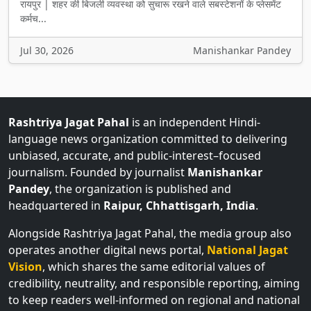
रायपुर | शहर की बिजली व्यवस्था को सुचारू रखने वाले सबस्टेशनों के प्लेसमेंट
कर्मच...
Jul 30, 2026
Manishankar Pandey
Rashtriya Jagat Pahal
is an independent Hindi-
language news organization committed to delivering
unbiased, accurate, and public-interest–focused
journalism. Founded by journalist
Manishankar
Pandey
, the organization is published and
headquartered in
Raipur, Chhattisgarh, India
.
Alongside Rashtriya Jagat Pahal, the media group also
operates another digital news portal,
National Jagat
Vision
, which shares the same editorial values of
credibility, neutrality, and responsible reporting, aiming
to keep readers well-informed on regional and national