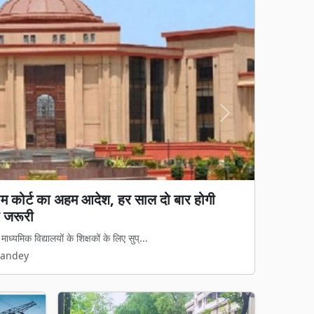
Next
य कानून लागू: अवैध धर्मांतरण पर सख्त शिकंजा, गृह
 कानून का डर दिखेगा'
मामलों पर अब नया कानूनी ढांचा पूरी तरह ...
Pandey