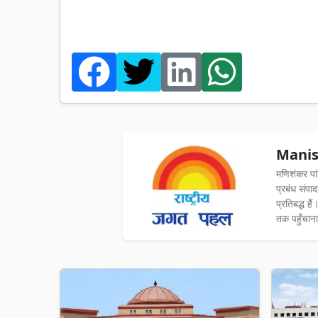
Manis
मणिशंकर पा
प्रबंध संपा
प्रतिबद्ध ह
तक पहुँचाना