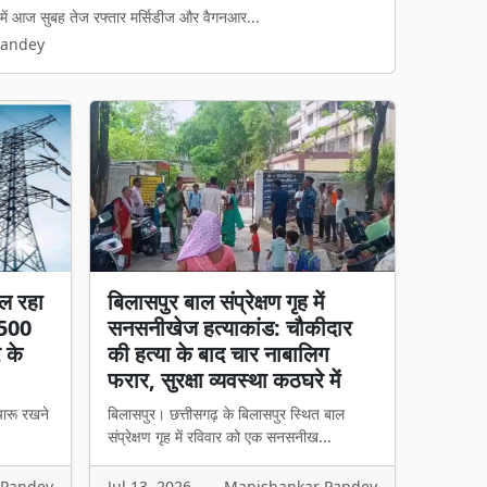
े में आज सुबह तेज रफ्तार मर्सिडीज और वैगनआर...
समय से चले आ रहे स्थानांतरण के इंतजार पर आ...
Pandey
Pandey
ल रहा
बिलासपुर बाल संप्रेक्षण गृह में
 500
सनसनीखेज हत्याकांड: चौकीदार
र के
की हत्या के बाद चार नाबालिग
फरार, सुरक्षा व्यवस्था कठघरे में
चारू रखने
बिलासपुर। छत्तीसगढ़ के बिलासपुर स्थित बाल
संप्रेक्षण गृह में रविवार को एक सनसनीख...
 Pandey
Jul 13, 2026
Manishankar Pandey