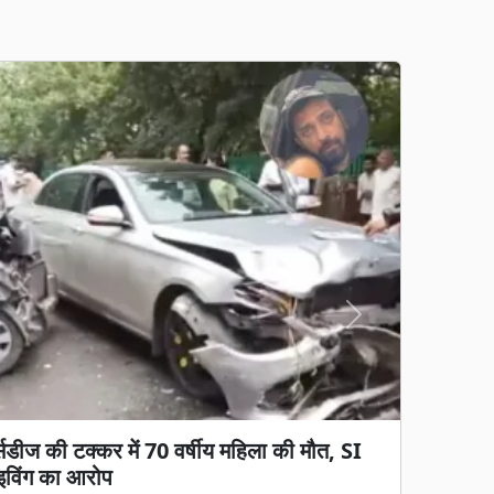
Next
्सिडीज की टक्कर में 70 वर्षीय महिला की मौत, SI
ब्रेक! 700 शिक्षकों की तबादला सूची जारी, 400
राइविंग का आरोप
ं रुका ट्रांसफर