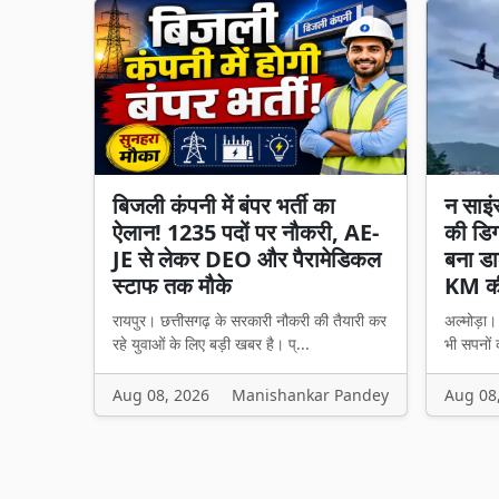
बिजली कंपनी में बंपर भर्ती का
न साइं
ऐलान! 1235 पदों पर नौकरी, AE-
की डिग
JE से लेकर DEO और पैरामेडिकल
बना डा
स्टाफ तक मौके
KM की
रायपुर। छत्तीसगढ़ के सरकारी नौकरी की तैयारी कर
अल्मोड़ा
रहे युवाओं के लिए बड़ी खबर है। प्...
भी सपनों 
Aug 08, 2026
Manishankar Pandey
Aug 08