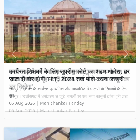
Previous
Next
छत्तीसगढ़ में धर्म स्वातंत्र्य कानून लागू: अवैध धर्मांतरण पर
सख्त शिकंजा, गृह मंत्री विजय शर्मा बोले- 'अब कानून का
डर दिखेगा'
रायपुर। छत्तीसगढ़ में धर्मांतरण से जुड़े मामलों पर अब नया कानूनी ढांचा पूरी तरह
...
06 Aug 2026 | Manishankar Pandey