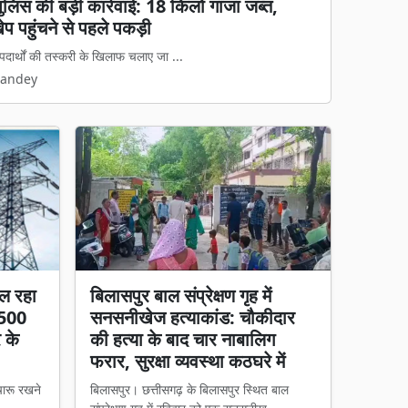
ी के लिए संघर्ष: कबीरधाम के 35 बैगा परिवार नदी
र, प्रशासन पर अनदेखी का आरोप
 पेयजल पहुंचाने का दावा कर रही है, वहीं दूसर...
Pandey
ल रहा
बिलासपुर बाल संप्रेक्षण गृह में
 500
सनसनीखेज हत्याकांड: चौकीदार
र के
की हत्या के बाद चार नाबालिग
फरार, सुरक्षा व्यवस्था कठघरे में
चारू रखने
बिलासपुर। छत्तीसगढ़ के बिलासपुर स्थित बाल