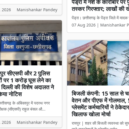
आज़ादी के दशकों बाद भी पान
का गंदा पानी पीने को मजबू
, 2026
Manishankar Pandey
कबीरधाम। एक ओर सरकार हर घर तक स्वच्छ
07 Aug 2026 | Manishankar 
ापुर सीएसपी और 2 पुलिस
 पर 1 करोड़ घूस लेने का
दिल्ली की विशेष अदालत ने
बिजली कंपनी: 15 साल से च
किया नोटिस
वेतन और पीएफ में गोलमाल,
त्तीसगढ़ के अंबिकापुर में पदस्थ नगर
प्लेसमेंट कर्मचारियों ने ठेकेदा
ीक्षक (सीएसपी) राहुल बंसल औ...
खिलाफ खोला मोर्चा
, 2026
Manishankar Pandey
रायपुर | शहर की बिजली व्यवस्था को सु