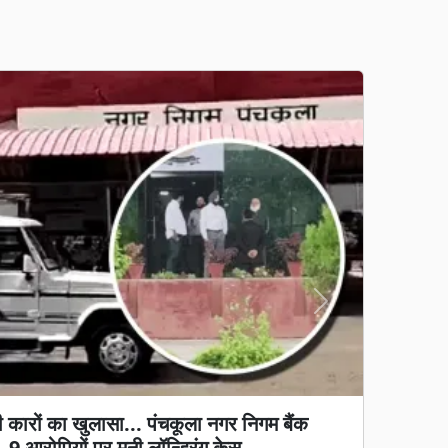
Next
स्त को होगा लॉन्च, नए MediaTek चिपसेट
 देगा दस्तक