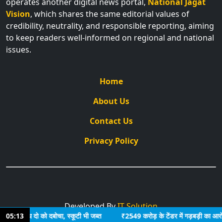
operates another digital news portal,
National Jagat
Vision
, which shares the same editorial values of
credibility, neutrality, and responsible reporting, aiming
to keep readers well-informed on regional and national
issues.
Home
About Us
Contact Us
Privacy Policy
Developed By
IT Solution
 के साथ दो को दबोचा, स्कूटी भी जब्त
05:13
₹2549 करोड़ के टेंडर में गड़बड़ी का आरोप: जेवी