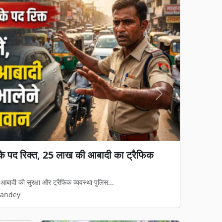
Next
ों के पद रिक्त, 25 लाख की आबादी का ट्रैफिक
ियों को फायदा पहुंचाने जेम पोर्टल की श्रेणी में
ें खरीदी
आबादी की सुरक्षा और ट्रैफिक व्यवस्था पुलिस...
ास योजना और जैविक खेती मिशन के तहत सामग्री ख...
Pandey
Pandey