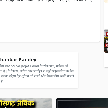
hankar Pandey
ंडेय Rashtriya Jagat Pahal के संस्थापक, मालिक एवं
दक हैं। वे निष्पक्ष, सटीक और जनहित से जुड़ी पत्रकारिता के लिए
ैं। उनका उद्देश्य देश-दुनिया की सच्ची और विश्वसनीय खबरें पाठकों
 है।