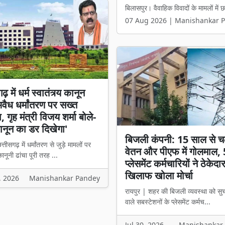
रायपुर। छत्तीसगढ़ लोक सेवा आयोग (सीजी प
07 Aug 2026 | Manishankar 
़ में धर्म स्वातंत्र्य कानून
अवैध धर्मांतरण पर सख्त
 गृह मंत्री विजय शर्मा बोले-
नून का डर दिखेगा'
बिजली कंपनी: 15 साल से च
्तीसगढ़ में धर्मांतरण से जुड़े मामलों पर
वेतन और पीएफ में गोलमाल,
नूनी ढांचा पूरी तरह ...
प्लेसमेंट कर्मचारियों ने ठेकेदा
खिलाफ खोला मोर्चा
, 2026
Manishankar Pandey
रायपुर | शहर की बिजली व्यवस्था को सु
वाले सबस्टेशनों के प्लेसमेंट कर्मच...
Jul 30, 2026
Manishankar