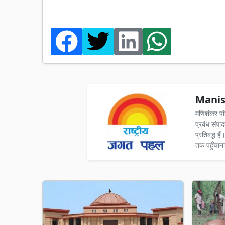
Manis
मणिशंकर पा
प्रबंध संपा
प्रतिबद्ध ह
तक पहुँचाना