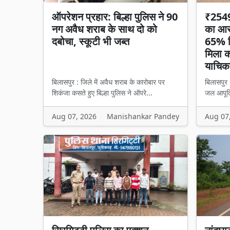
ऑपरेशन प्रहार: बिल्हा पुलिस ने 90
₹2549 
नग अवैध शराब के साथ दो को
का आरो
दबोचा, स्कूटी भी जब्त
65% हि
मिला का
याचिका
बिलासपुर : जिले में अवैध शराब के कारोबार पर
बिलासपुर 
शिकंजा कसते हुए बिल्हा पुलिस ने ऑपरे...
जल आपूर्त
Aug 07, 2026
Manishankar Pandey
Aug 07