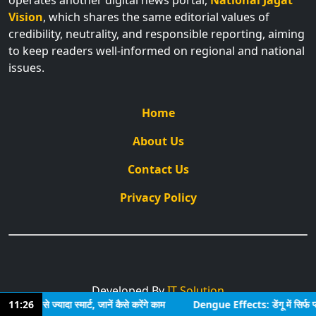
operates another digital news portal,
National Jagat
Vision
, which shares the same editorial values of
credibility, neutrality, and responsible reporting, aiming
to keep readers well-informed on regional and national
issues.
Home
About Us
Contact Us
Privacy Policy
Developed By
IT Solution
ले से ज्यादा स्मार्ट, जानें कैसे करेंगे काम
11:26
Dengue Effects: डेंगू में सिर्फ प्लेटल