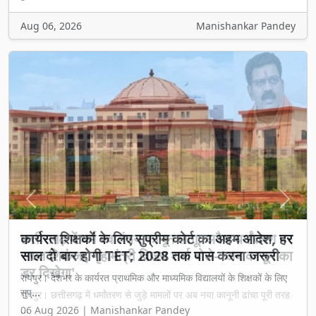
Aug 06, 2026
Manishankar Pandey
Previous
Next
छत्तीसगढ़ में धर्म स्वातंत्र्य कानून लागू: अवैध धर्मांतरण पर
सख्त शिकंजा, गृह मंत्री विजय शर्मा बोले- 'अब कानून का
डर दिखेगा'
रायपुर। छत्तीसगढ़ में धर्मांतरण से जुड़े मामलों पर अब नया कानूनी ढांचा पूरी तरह
...