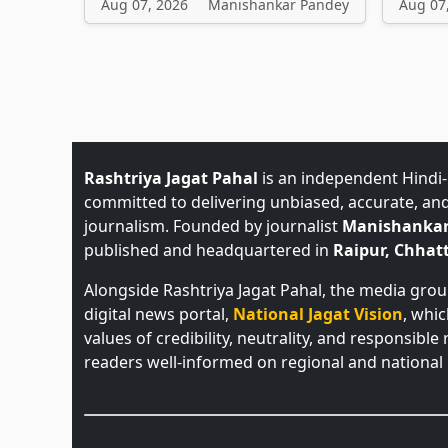
Aug 07, 2026
Manishankar Pandey
Aug 07
Rashtriya Jagat Pahal
is an independent Hindi
committed to delivering unbiased, accurate, an
journalism. Founded by journalist
Manishankar
published and headquartered in
Raipur, Chhatt
Alongside Rashtriya Jagat Pahal, the media gro
digital news portal,
National Jagat Vision
, whi
values of credibility, neutrality, and responsible
readers well-informed on regional and national 