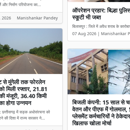
ि और निर्माण परियोजना का...
₹2549 करोड़ के टेंडर में 
हिस्सेदारी वाली कंपनी को मिल
, 2026
Manishankar Pandey
बिलासपुर l प्रदेश में करीब 2549 करोड़ 
07 Aug 2026 | Manishankar 
ट से मुंगेली तक फोरलेन
ो मिली रफ्तार, 21.81
की मंजूरी, 36.40 किमी
बिजली कंपनी: 15 साल से च
का होगा उन्नयन
वेतन और पीएफ में गोलमाल,
: छत्तीसगढ़ में सड़क अधोसंरचना को
प्लेसमेंट कर्मचारियों ने ठेकेदा
े की दिशा में राज्य सरकार ने...
खिलाफ खोला मोर्चा