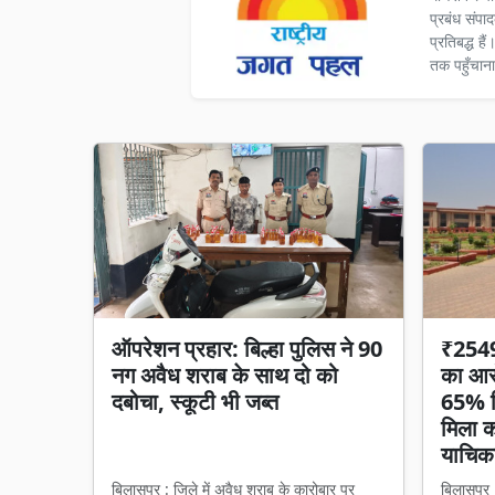
प्रबंध संपा
प्रतिबद्ध ह
तक पहुँचाना
ऑपरेशन प्रहार: बिल्हा पुलिस ने 90
₹2549 
नग अवैध शराब के साथ दो को
का आरो
दबोचा, स्कूटी भी जब्त
65% हि
मिला का
याचिका
बिलासपुर : जिले में अवैध शराब के कारोबार पर
बिलासपुर 