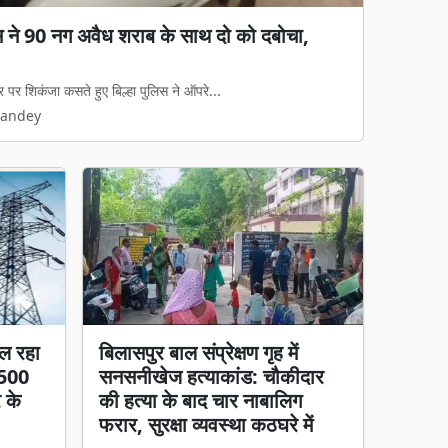
गड़बड़ी का आरोप: जेवी पर रोक, फिर भी 65%
ा काम, हाईकोर्ट में पुनर्विचार याचिका की तैयारी
रुपये की जल आपूर्ति और निर्माण परियोजना का...
Pandey
ल रहा
बिलासपुर बाल संप्रेक्षण गृह में
 500
सनसनीखेज हत्याकांड: चौकीदार
र के
की हत्या के बाद चार नाबालिग
फरार, सुरक्षा व्यवस्था कठघरे में