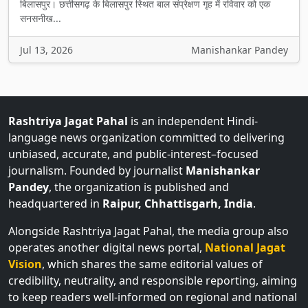
बिलासपुर। छत्तीसगढ़ के बिलासपुर स्थित बाल संप्रेक्षण गृह में रविवार को एक
सनसनीख...
Jul 13, 2026
Manishankar Pandey
Rashtriya Jagat Pahal
is an independent Hindi-
language news organization committed to delivering
unbiased, accurate, and public-interest–focused
journalism. Founded by journalist
Manishankar
Pandey
, the organization is published and
headquartered in
Raipur, Chhattisgarh, India
.
Alongside Rashtriya Jagat Pahal, the media group also
operates another digital news portal,
National Jagat
Vision
, which shares the same editorial values of
credibility, neutrality, and responsible reporting, aiming
to keep readers well-informed on regional and national