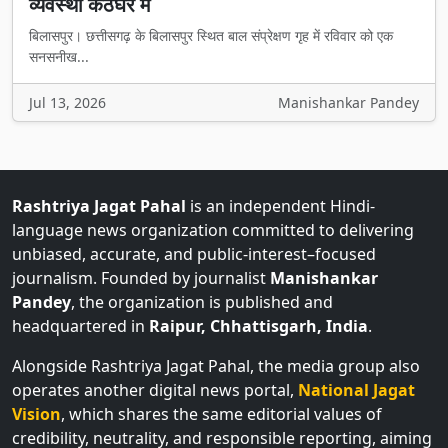
व्यवस्था कठघरे में
बिलासपुर। छत्तीसगढ़ के बिलासपुर स्थित बाल संप्रेक्षण गृह में रविवार को एक
सनसनीख...
Jul 13, 2026
Manishankar Pandey
Rashtriya Jagat Pahal
is an independent Hindi-
language news organization committed to delivering
unbiased, accurate, and public-interest–focused
journalism. Founded by journalist
Manishankar
Pandey
, the organization is published and
headquartered in
Raipur, Chhattisgarh, India
.
Alongside Rashtriya Jagat Pahal, the media group also
operates another digital news portal,
National Jagat
Vision
, which shares the same editorial values of
credibility, neutrality, and responsible reporting, aiming