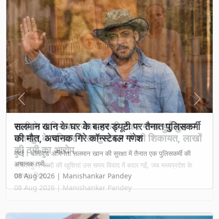
Previous
Next
शादी के 4 दिन बाद जेवर-नकदी लेकर गायब हुई दुल्हन?
छतरपुर के परिवार ने सरगुजा SP से की शिकायत, लाखों
की ठगी का आरोप
अंबिकापुर। शादी की खुशियां उस समय विवाद में बदल गईं, जब मध्यप्रदेश के
छतरपुर जिल...
08 Aug 2026 | Manishankar Pandey