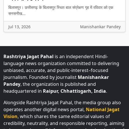
बिलासपुर। छत्तीसगढ़ के बिलासपुर स्थित बाल संप्रेक्षण गृह में रविवार को एक
सनसनीख...
Jul 13, 2026
Manishankar Pandey
Rashtriya Jagat Pahal
is an independent Hindi-
language news organization committed to delivering
unbiased, accurate, and public-interest–focused
journalism. Founded by journalist
Manishankar
Pandey
, the organization is published and
headquartered in
Raipur, Chhattisgarh, India
.
Alongside Rashtriya Jagat Pahal, the media group also
operates another digital news portal,
National Jagat
Vision
, which shares the same editorial values of
credibility, neutrality, and responsible reporting, aiming
to keep readers well-informed on regional and national