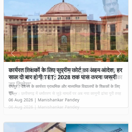
Previous
Next
छत्तीसगढ़ में धर्म स्वातंत्र्य कानून लागू: अवैध धर्मांतरण पर
सख्त शिकंजा, गृह मंत्री विजय शर्मा बोले- 'अब कानून का
डर दिखेगा'
रायपुर। छत्तीसगढ़ में धर्मांतरण से जुड़े मामलों पर अब नया कानूनी ढांचा पूरी तरह
...
06 Aug 2026 | Manishankar Pandey