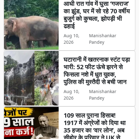
आधी रात गांव में घुसा ‘गजराज’
का झुंड, घर में सो रहे 70 वर्षीय
बुजुर्ग को कुचला, झोपड़ी भी
ढहाई
Aug 10,
Manishankar
2026
Pandey
घटारानी में खतरनाक स्टंट पड़ा
भारी: 52 फीट ऊंचे झरने से
फिसला नशे में धुत युवक,
पुलिस की मुस्तैदी से बची जान
Aug 10,
Manishankar
2026
Pandey
109 साल पुराना हिसाब!
1917 में अंग्रेजों को दिया था
35 हजार का ‘वार लोन’, अब
सीहोर के परिवार ने UK से