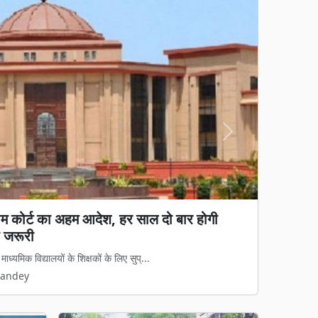
Next
य कानून लागू: अवैध धर्मांतरण पर सख्त शिकंजा, गृह
 कानून का डर दिखेगा'
मामलों पर अब नया कानूनी ढांचा पूरी तरह ...
Pandey