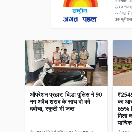
मणिशंकर पा
प्रबंध संपा
प्रतिबद्ध ह
तक पहुँचाना
ऑपरेशन प्रहार: बिल्हा पुलिस ने 90
₹2549 
नग अवैध शराब के साथ दो को
का आरो
दबोचा, स्कूटी भी जब्त
65% हि
मिला का
याचिका
बिलासपुर : जिले में अवैध शराब के कारोबार पर
बिलासपुर 