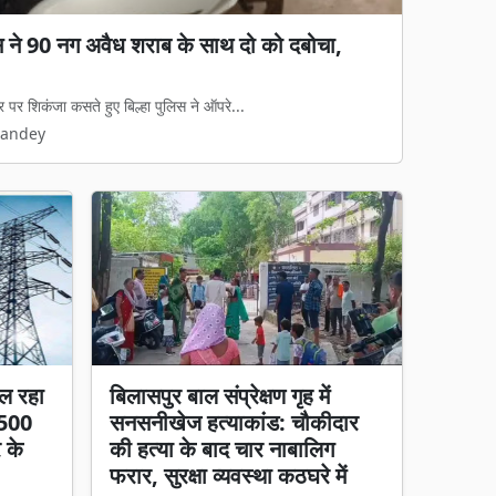
गड़बड़ी का आरोप: जेवी पर रोक, फिर भी 65%
ा काम, हाईकोर्ट में पुनर्विचार याचिका की तैयारी
रुपये की जल आपूर्ति और निर्माण परियोजना का...
Pandey
ल रहा
बिलासपुर बाल संप्रेक्षण गृह में
 500
सनसनीखेज हत्याकांड: चौकीदार
र के
की हत्या के बाद चार नाबालिग
फरार, सुरक्षा व्यवस्था कठघरे में