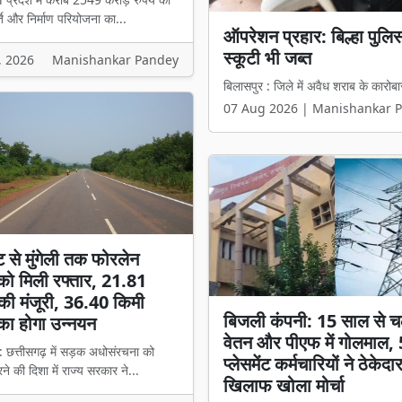
ि और निर्माण परियोजना का...
₹2549 करोड़ के टेंडर में 
हिस्सेदारी वाली कंपनी को मिल
, 2026
Manishankar Pandey
बिलासपुर l प्रदेश में करीब 2549 करोड़ 
07 Aug 2026 | Manishankar 
ट से मुंगेली तक फोरलेन
ो मिली रफ्तार, 21.81
की मंजूरी, 36.40 किमी
बिजली कंपनी: 15 साल से च
का होगा उन्नयन
वेतन और पीएफ में गोलमाल,
: छत्तीसगढ़ में सड़क अधोसंरचना को
प्लेसमेंट कर्मचारियों ने ठेकेदा
े की दिशा में राज्य सरकार ने...
खिलाफ खोला मोर्चा