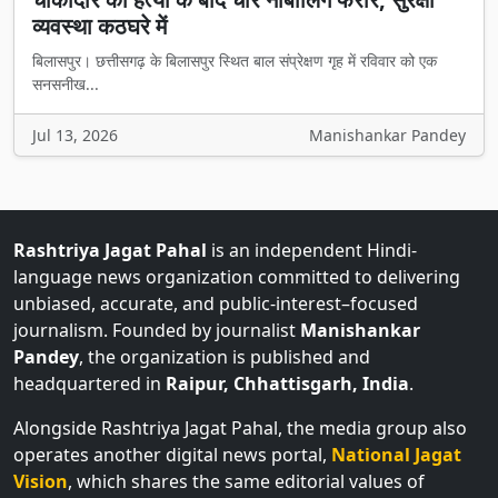
व्यवस्था कठघरे में
बिलासपुर। छत्तीसगढ़ के बिलासपुर स्थित बाल संप्रेक्षण गृह में रविवार को एक
सनसनीख...
Jul 13, 2026
Manishankar Pandey
Rashtriya Jagat Pahal
is an independent Hindi-
language news organization committed to delivering
unbiased, accurate, and public-interest–focused
journalism. Founded by journalist
Manishankar
Pandey
, the organization is published and
headquartered in
Raipur, Chhattisgarh, India
.
Alongside Rashtriya Jagat Pahal, the media group also
operates another digital news portal,
National Jagat
Vision
, which shares the same editorial values of