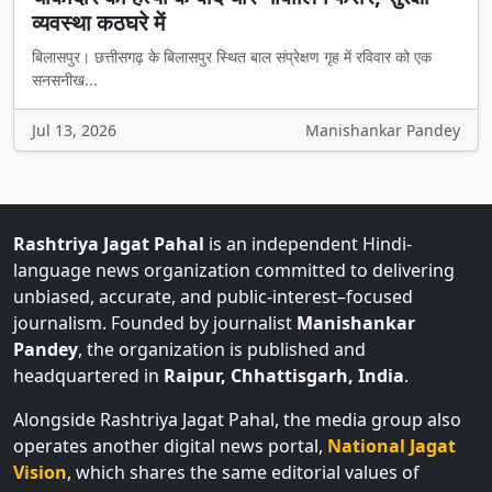
व्यवस्था कठघरे में
बिलासपुर। छत्तीसगढ़ के बिलासपुर स्थित बाल संप्रेक्षण गृह में रविवार को एक
सनसनीख...
Jul 13, 2026
Manishankar Pandey
Rashtriya Jagat Pahal
is an independent Hindi-
language news organization committed to delivering
unbiased, accurate, and public-interest–focused
journalism. Founded by journalist
Manishankar
Pandey
, the organization is published and
headquartered in
Raipur, Chhattisgarh, India
.
Alongside Rashtriya Jagat Pahal, the media group also
operates another digital news portal,
National Jagat
Vision
, which shares the same editorial values of