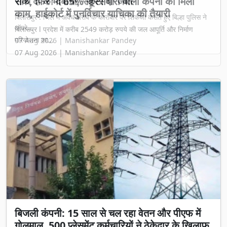
रोक, फिर भी 65% हिस्सेदारी वाली कंपनी को मिला
काम, हाईकोर्ट में पुनर्विचार याचिका की तैयारी
बिलासपुर l प्रदेश में करीब 2549 करोड़ रुपये की जल आपूर्ति और निर्माण
परियोजना का...
07 Aug 2026 | Manishankar Pandey
बिजली कंपनी: 15 साल से चल रहा वेतन और पीएफ में
गोलमाल, 500 प्लेसमेंट कर्मचारियों ने ठेकेदार के खिलाफ