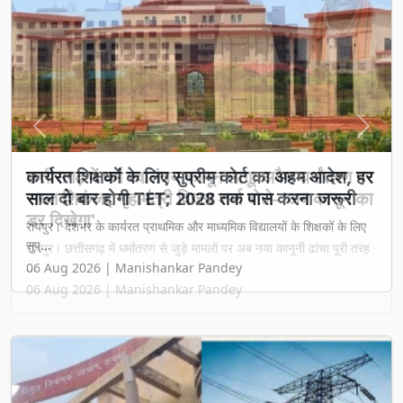
Previous
Next
छत्तीसगढ़ में धर्म स्वातंत्र्य कानून लागू: अवैध धर्मांतरण पर
सख्त शिकंजा, गृह मंत्री विजय शर्मा बोले- 'अब कानून का
डर दिखेगा'
रायपुर। छत्तीसगढ़ में धर्मांतरण से जुड़े मामलों पर अब नया कानूनी ढांचा पूरी तरह
...
06 Aug 2026 | Manishankar Pandey