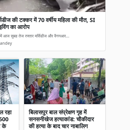
्सिडीज की टक्कर में 70 वर्षीय महिला की मौत, SI
ब्रेक! 700 शिक्षकों की तबादला सूची जारी, 400
राइविंग का आरोप
ं रुका ट्रांसफर
े में आज सुबह तेज रफ्तार मर्सिडीज और वैगनआर...
समय से चले आ रहे स्थानांतरण के इंतजार पर आ...
Pandey
Pandey
ल रहा
बिलासपुर बाल संप्रेक्षण गृह में
 500
सनसनीखेज हत्याकांड: चौकीदार
र के
की हत्या के बाद चार नाबालिग