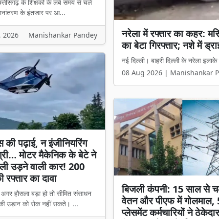
त्तीसगढ़ के शिक्षकों के लंबे समय से चले
ानांतरण के इंतजार पर आ...
नरेला में रफ्तार का कहर: मर
शिक्षकों के इंतजार पर लगा 
, 2026
Manishankar Pandey
का बेटा गिरफ्तार; नशे में ड्
नाम कटे; जानें किन मामलों मे
नई दिल्ली। बाहरी दिल्ली के नरेला इलाक
रायपुर। छत्तीसगढ़ के शिक्षकों के लंबे 
08 Aug 2026 | Manishankar 
08 Aug 2026 | Manishankar 
स की पढ़ाई, न इंजीनियरिंग
्री… मोटर मैकेनिक के बेटे ने
ली उड़ने वाली कार! 200
 रफ्तार का दावा
बिजली कंपनी: 15 साल से च
। अगर हौसला बड़ा हो तो सीमित संसाधन
वेतन और पीएफ में गोलमाल,
की उड़ान को रोक नहीं सकते। ...
प्लेसमेंट कर्मचारियों ने ठेकेदा