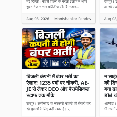
नई दिल्ली। बाहरी दिल्ली के नरेला इलाके में आज
रायपुर। छ
सुबह तेज रफ्तार मर्सिडीज और वैगनआर...
आ रहे स्थ
Aug 08, 2026
Manishankar Pandey
Aug 08
बिजली कंपनी में बंपर भर्ती का
न साइं
ऐलान! 1235 पदों पर नौकरी, AE-
की डिग
JE से लेकर DEO और पैरामेडिकल
बना डा
स्टाफ तक मौके
KM की
रायपुर। छत्तीसगढ़ के सरकारी नौकरी की तैयारी कर
अल्मोड़ा
रहे युवाओं के लिए बड़ी खबर है। प्...
भी सपनों 