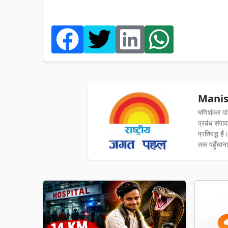
Manis
मणिशंकर पा
प्रबंध संपा
प्रतिबद्ध ह
तक पहुँचाना