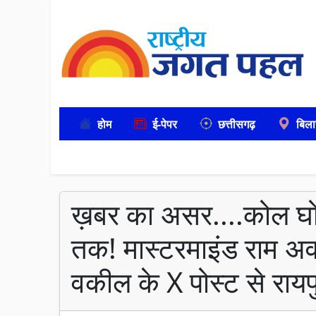
होम
ई-पेपर
छत्तीसगढ़
बिला
ख़बर का असर....कोल घ
तक! मास्टरमाइंड राम अव
वकील के X पोस्ट से रायप