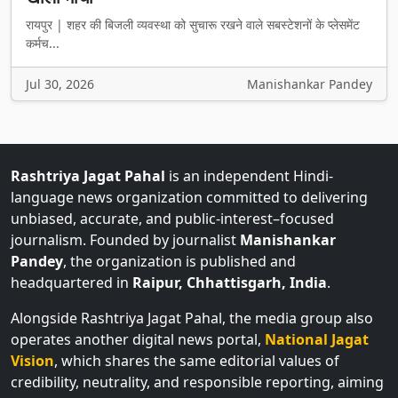
रायपुर | शहर की बिजली व्यवस्था को सुचारू रखने वाले सबस्टेशनों के प्लेसमेंट
कर्मच...
Jul 30, 2026
Manishankar Pandey
Rashtriya Jagat Pahal
is an independent Hindi-
language news organization committed to delivering
unbiased, accurate, and public-interest–focused
journalism. Founded by journalist
Manishankar
Pandey
, the organization is published and
headquartered in
Raipur, Chhattisgarh, India
.
Alongside Rashtriya Jagat Pahal, the media group also
operates another digital news portal,
National Jagat
Vision
, which shares the same editorial values of
credibility, neutrality, and responsible reporting, aiming