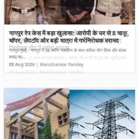
Previous
Next
13 साल बाद झीरम घाटी केस में फैसले की आहट! 10
अगस्त को अंतिम बहस, 101 गवाहों की गवाही के बाद
निर्णायक दौर में पहुंचा मामला
जगदलपुर। 13 साल का लंबा इंतजार... बस्तर की धरती पर हुए उस खूनी हमले
की याद आज भी...
08 Aug 2026 | Manishankar Pandey