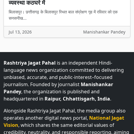
व्यवस्था कठघरे में
बिलासपुर। छत्तीसगढ़ के बिलासपुर स्थित बाल संप्रेक्षण गृह में रविवार को एक
सनसनीख...
Jul 13, 2026
Manishankar Pandey
Rashtriya Jagat Pahal
is an independent Hindi-
language news organization committed to delivering
unbiased, accurate, and public-interest–focused
journalism. Founded by journalist
Manishankar
Pandey
, the organization is published and
headquartered in
Raipur, Chhattisgarh, India
.
Alongside Rashtriya Jagat Pahal, the media group also
operates another digital news portal,
National Jagat
Vision
, which shares the same editorial values of
credibility, neutrality, and responsible reporting, aiming